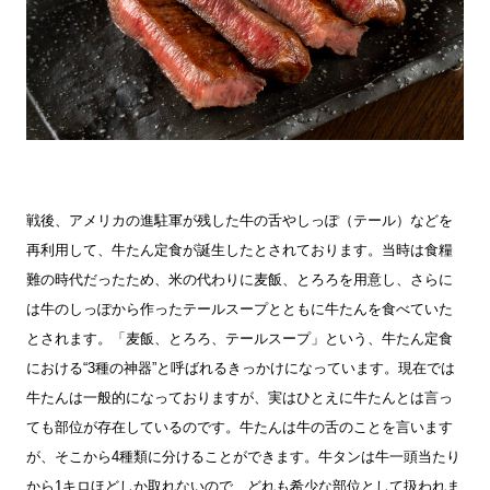
戦後、アメリカの進駐軍が残した牛の舌やしっぽ（テール）などを
再利用して、牛たん定食が誕生したとされております。当時は食糧
難の時代だったため、米の代わりに麦飯、とろろを用意し、さらに
は牛のしっぽから作ったテールスープとともに牛たんを食べていた
とされます。「麦飯、とろろ、テールスープ」という、牛たん定食
における“3種の神器”と呼ばれるきっかけになっています。現在では
牛たんは一般的になっておりますが、実はひとえに牛たんとは言っ
ても部位が存在しているのです。牛たんは牛の舌のことを言います
が、そこから4種類に分けることができます。牛タンは牛一頭当たり
から1キロほどしか取れないので、どれも希少な部位として扱われま